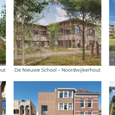
out
De Nieuwe School – Noordwijkerhout